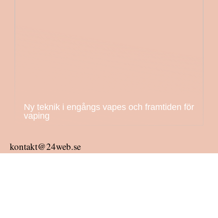
Ny teknik i engångs vapes och framtiden för
vaping
kontakt@24web.se