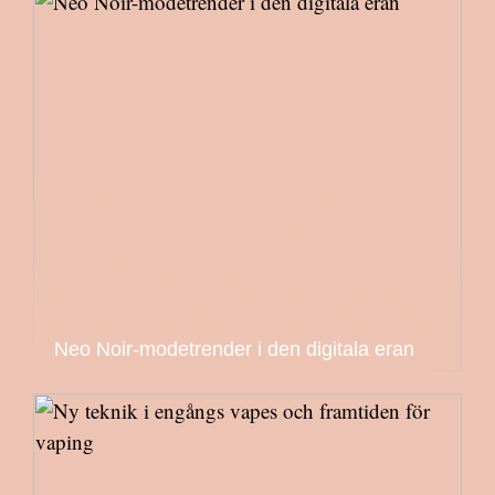
Neo Noir-modetrender i den digitala eran