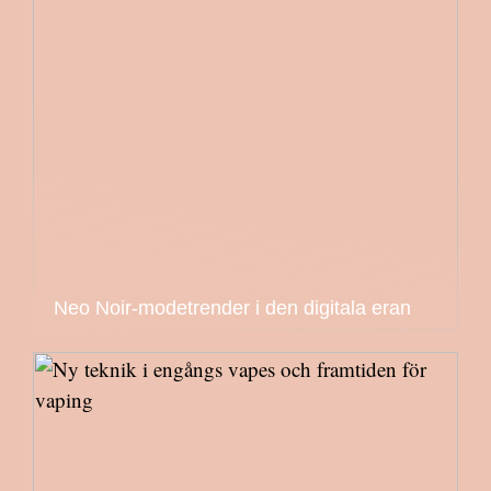
Neo Noir-modetrender i den digitala eran