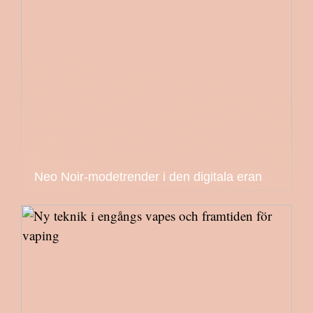
Neo Noir-modetrender i den digitala eran