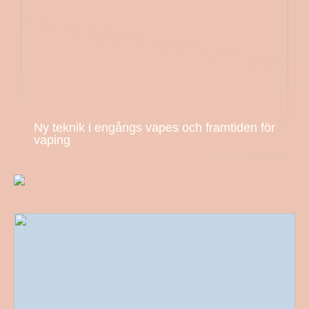
Ny teknik i engångs vapes och framtiden för
vaping