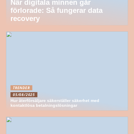
När digitala minnen går
förlorade: Så fungerar data
recovery
TRENDER
05/08/2025
Hur återförsäljare säkerställer säkerhet med
kontaktlösa betalningslösningar