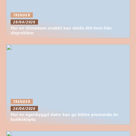
TRENDER
28/04/2026
Hur en rörmokare snabbt kan rädda ditt hem från
rörproblem
TRENDER
24/04/2026
Hur en egenbyggd dator kan ge bättre prestanda än
butiksköpta