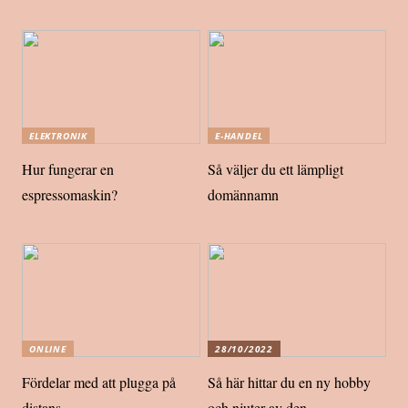
ELEKTRONIK
E-HANDEL
Hur fungerar en
Så väljer du ett lämpligt
espressomaskin?
domännamn
ONLINE
28/10/2022
Fördelar med att plugga på
Så här hittar du en ny hobby
distans
och njuter av den