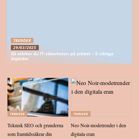
TRENDER
29/03/2025
Så stärker du IT-säkerheten på jobbet – 5 viktiga
åtgärder
TRENDER
TRENDER
Teknisk SEO och grunderna
Neo Noir-modetrender i den
som framtidssäkrar din
digitala eran