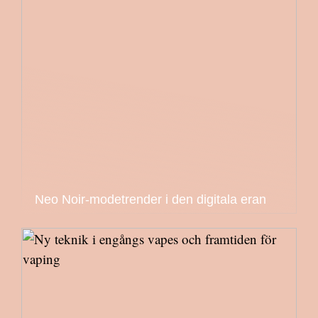
Neo Noir-modetrender i den digitala eran