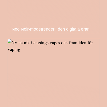
Neo Noir-modetrender i den digitala eran