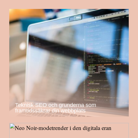
Teknisk SEO och grunderna som
framtidssäkrar din webbplats