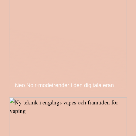
Neo Noir-modetrender i den digitala eran