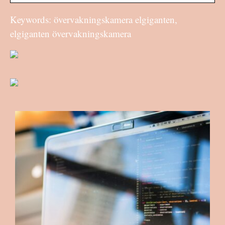
Keywords: övervakningskamera elgiganten,
elgiganten övervakningskamera