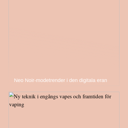
Neo Noir-modetrender i den digitala eran