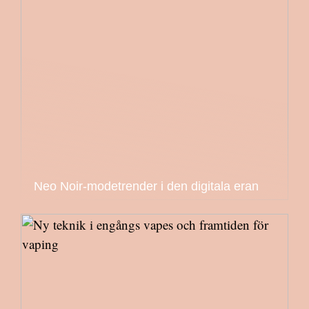
Neo Noir-modetrender i den digitala eran