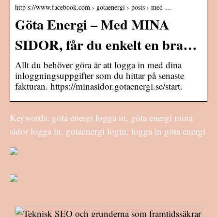
http s://www.facebook.com › gotaenergi › posts › med-…
Göta Energi – Med MINA
SIDOR, får du enkelt en bra…
Allt du behöver göra är att logga in med dina
inloggningsuppgifter som du hittar på senaste
fakturan. https://minasidor.gotaenergi.se/start.
Keywords: göta energi logga in, göta energi mina
sidor logga in, gotaenergi login, logga in göta energi