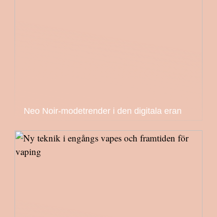
Neo Noir-modetrender i den digitala eran