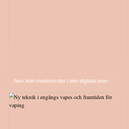
Neo Noir-modetrender i den digitala eran