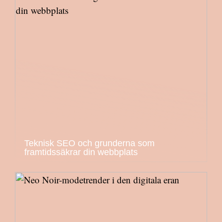
Teknisk SEO och grunderna som
framtidssäkrar din webbplats