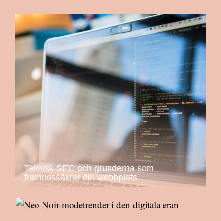
Teknisk SEO och grunderna som
framtidssäkrar din webbplats