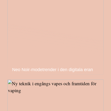
Neo Noir-modetrender i den digitala eran