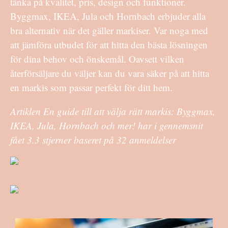
tänka på kvalitet, pris, design och funktioner.
Byggmax, IKEA, Jula och Hornbach erbjuder alla
bra alternativ när det gäller markiser. Var noga med
att jämföra utbudet för att hitta den bästa lösningen
för dina behov och önskemål. Oavsett vilken
återförsäljare du väljer kan du vara säker på att hitta
en markis som passar perfekt för ditt hem.
Artiklen En guide till att välja rätt markis: Byggmax,
IKEA, Jula, Hornbach och mer! har i gennemsnit
fået
3.3
stjerner baseret på
32
anmeldelser