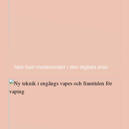
Neo Noir-modetrender i den digitala eran