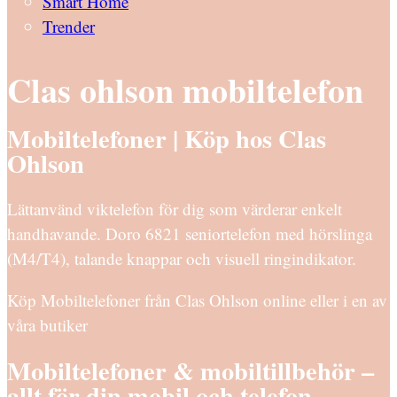
Smart Home
Trender
Clas ohlson mobiltelefon
Mobiltelefoner | Köp hos Clas
Ohlson
Lättanvänd viktelefon för dig som värderar enkelt
handhavande. Doro 6821 seniortelefon med hörslinga
(M4/T4), talande knappar och visuell ringindikator.
Köp Mobiltelefoner från Clas Ohlson online eller i en av
våra butiker
Mobiltelefoner & mobiltillbehör –
allt för din mobil och telefon